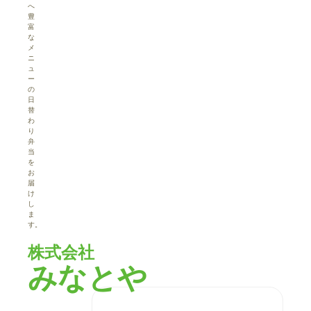
へ
豊
富
な
メ
ニ
ュ
ー
の
日
替
わ
り
弁
当
を
お
届
け
し
ま
す。
株式会社
みなとや