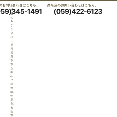
のお問い合わせはこちら。
桑名店のお問い合わせはこちら。
株
059)345-1491
(059)422-6123
式
会
社
み
な
と
や
は、
三
重
県
四
日
市
市
を
中
心
に
菰
野
町、
鈴
鹿
市、
亀
山
市