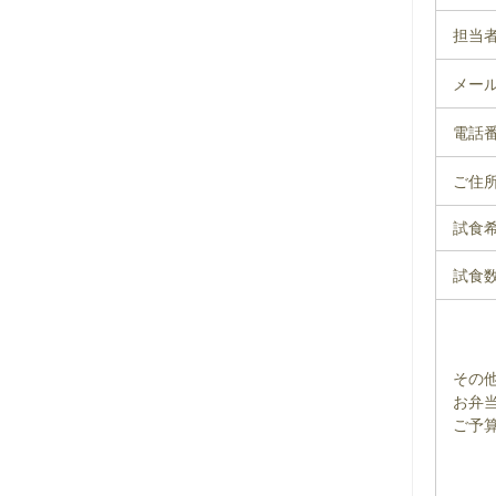
担当
メー
電話
ご住
試食
試食
その
お弁
ご予