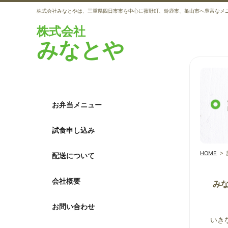
株式会社みなとやは、三重県四日市市を中心に菰野町、鈴鹿市、亀山市へ豊富なメ
株式会社
みなとや
お弁当メニュー
試食申し込み
HOME
>
配送について
会社概要
み
お問い合わせ
いき