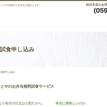
四日市店のお
ニューの日替わり弁当をお届けします。
(05
試食申し込み
試食申し込み
なとやのお弁当無料試食サービス
なり毎日の注文は心配だから、
本当に美味しい
のか、