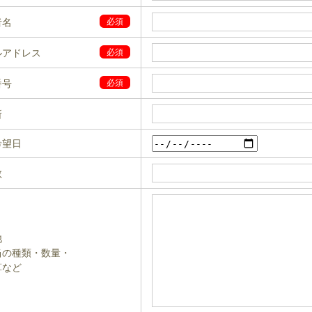
者名
必須
ルアドレス
必須
番号
必須
所
希望日
数
他
当の種類・数量・
算など