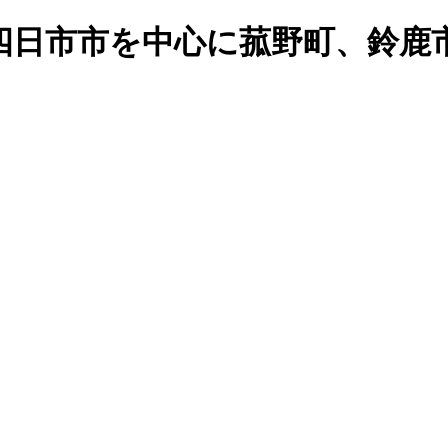
四日市市を中心に菰野町、鈴鹿
。