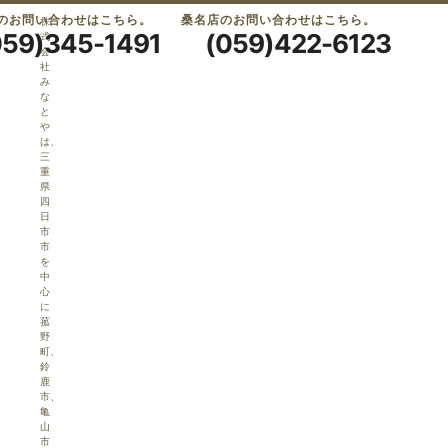
のお問い合わせはこちら。
桑名店のお問い合わせはこちら。
株
059)345-1491
(059)422-6123
式
会
社
み
な
と
や
は、
三
重
県
四
日
市
市
を
中
心
に
菰
野
町、
鈴
鹿
市、
亀
山
市