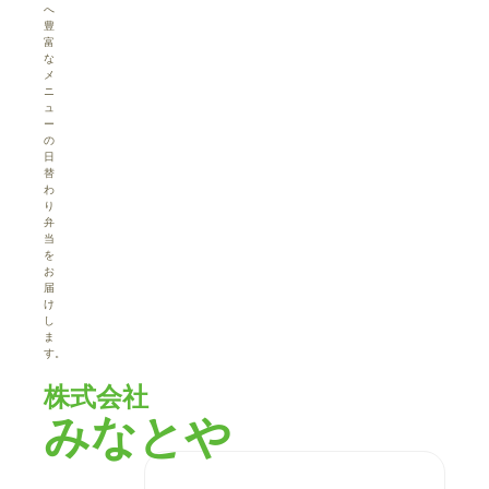
へ
豊
富
な
メ
ニ
ュ
ー
の
日
替
わ
り
弁
当
を
お
届
け
し
ま
す。
株式会社
みなとや