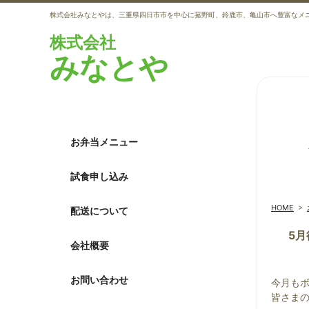
株式会社みなとやは、三重県四日市市を中心に菰野町、鈴鹿市、亀山市へ豊富なメ
株式会社
みなとや
お弁当メニュー
試食申し込み
HOME
>
配送について
5
会社概要
お問い合わせ
今月も
皆さま