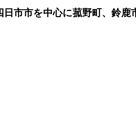
四日市市を中心に菰野町、鈴鹿
。