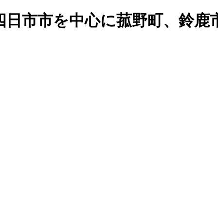
四日市市を中心に菰野町、鈴鹿
。